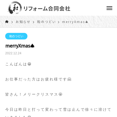
お知らせ
和のつどい
merryXmas🎄
和のつどい
merryXmas🎄
2022.12.24
こんばんは😁
お仕事だった方はお疲れ様です🤗
皆さん！メリークリスマス🤩
今日は昨日と打って変わって雪は止んで徐々に溶けて