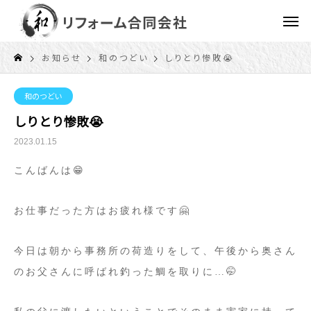
お知らせ
和のつどい
しりとり惨敗😭
和のつどい
しりとり惨敗😭
2023.01.15
こんばんは😁
お仕事だった方はお疲れ様です🤗
今日は朝から事務所の荷造りをして、午後から奥さん
のお父さんに呼ばれ釣った鯛を取りに…🤭