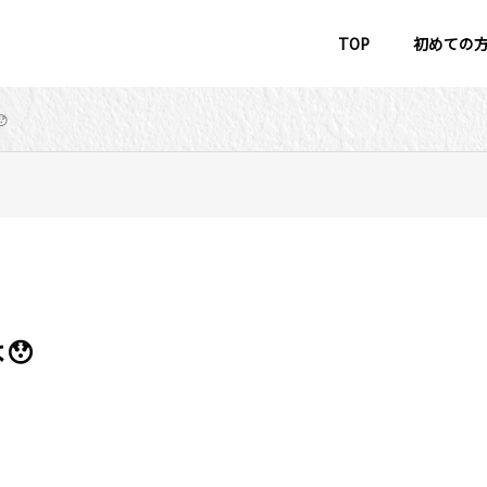
TOP
初めての

😯