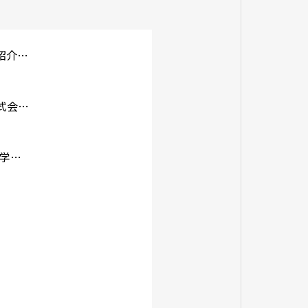
株式会社サンエースリフォーム様にご紹介いただきました！
【塗り処 ハケと手】でおなじみの株式会社ユーモア様にご掲載頂きました！
不動産メディアのやまはんリフォーム大学で紹介されました！