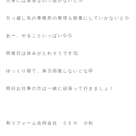
月末には退去なので急がないと💦
引っ越し先の事務所の整理も順番にしていかないと💦
あー、やることいっぱい💦💦
明後日は休みがとれそうです🤔
ゆっくり寝て、体力回復しないとな🤭
明日お仕事の方は一緒に頑張って行きましょ！
和リフォーム合同会社 ＣＥＯ 小松