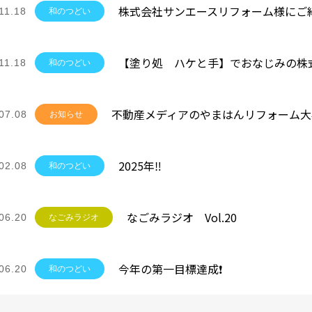
11.18
和のつどい
11.18
和のつどい
07.08
お知らせ
2025年‼
02.08
和のつどい
なごみラジオ Vol.20
06.20
なごみラジオ
今年の第一目標達成❗
06.20
和のつどい