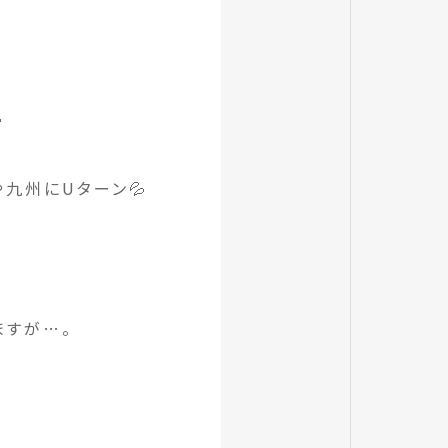

九州にUターン💦
ますが…。