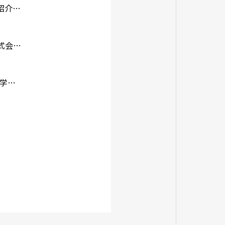
株式会社サンエースリフォーム様にご紹介いただきました！
【塗り処 ハケと手】でおなじみの株式会社ユーモア様にご掲載頂きました！
不動産メディアのやまはんリフォーム大学で紹介されました！