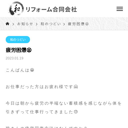
お知らせ
和のつどい
疲労困憊😫
和のつどい
疲労困憊😫
2023.01.19
こんばんは😁
お仕事だった方はお疲れ様です🤗
今日は朝から疲労の半端ない蓄積感を感じながら体を
引きずって仕事行ってきました😓