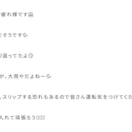
疲れ様です🤗
そうです💦
り返ってたよ🙄
が、大雨やだよねー💦
、スリップする恐れもあるので皆さん運転気をつけてく
て頑張ろう🙆🏼‍♂️