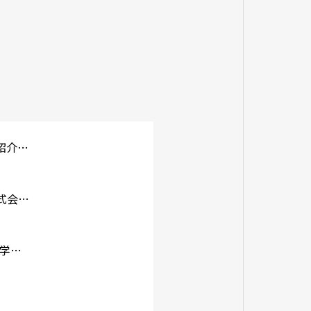
株式会社サンエースリフォーム様にご紹介いただきました！
【塗り処 ハケと手】でおなじみの株式会社ユーモア様にご掲載頂きました！
不動産メディアのやまはんリフォーム大学で紹介されました！