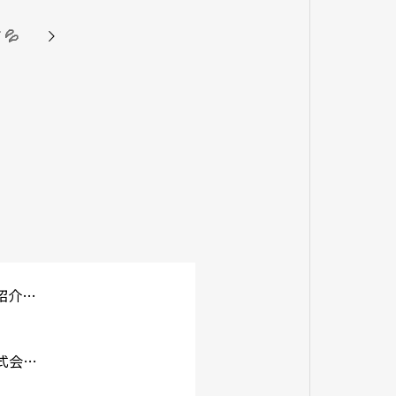
💦
株式会社サンエースリフォーム様にご紹介いただきました！
【塗り処 ハケと手】でおなじみの株式会社ユーモア様にご掲載頂きました！